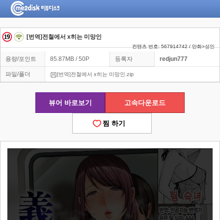
[번역]전철에서 x히는 미망인
컨텐츠 번호: 567914742 / 만화>성인
용량/포인트
85.87MB / 50P
등록자
redjun777
파일/폴더
[번역]전철에서 x히는 미망인.zip
뷰어 바로보기
고속다운로드
찜 하기