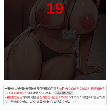
19
- 아동/청소년 이용음란물을 제작.배포.소지한 자는
[아동.청소년의 성보호에 관한 법률] 제
11조에 따라 형사처벌
을 받을 수 있습니다.
권리침해 센터
-
불법촬영물등
의 복제·전송은
전기통신사업법 제22조의5
에 따라 삭제/접속차단 등의 조
치가 취해질 수 있으며, 관련 법률에 따라 처벌받을 수 있습니다.