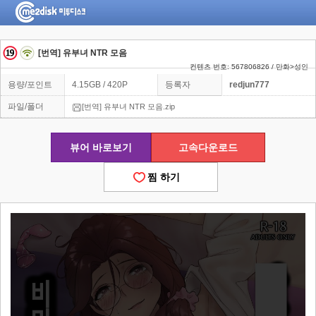
[번역] 유부녀 NTR 모음
컨텐츠 번호: 567806826 / 만화>성인
용량/포인트
4.15GB / 420P
등록자
redjun777
파일/폴더
[번역] 유부녀 NTR 모음.zip
뷰어 바로보기
고속다운로드
찜 하기