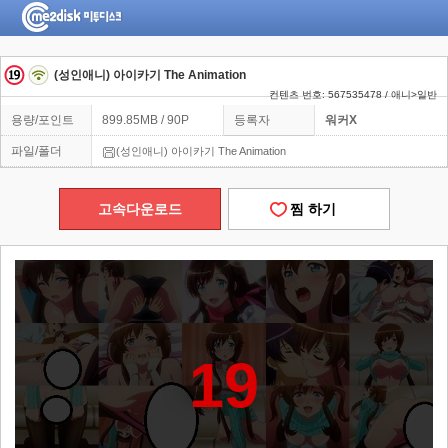
(성인애니) 아이카기 The Animation
컨텐츠 번호: 567535478 / 애니>일반
용량/포인트
899.85MB / 90P
등록자
워커X
파일/폴더
(성인애니) 아이카기 The Animation
고속다운로드
찜 하기
19