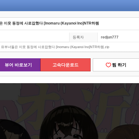
이웃 동정에 사로잡혔다 [Inomaru (Kayanoi Ino]NTR하렘
등록자
redjun777
유부녀들은 이웃 동정에 사로잡혔다 [Inomaru (Kayanoi Ino]NTR하렘.zip
뷰어 바로보기
고속다운로드
찜 하기