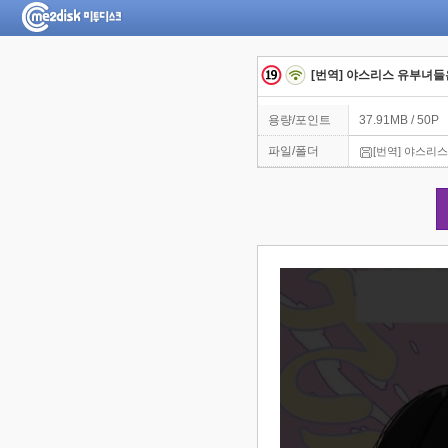
[번역] 야스리스 유부녀들은 
용량/포인트
37.91MB / 50P
파일/폴더
[번역] 야스리스 