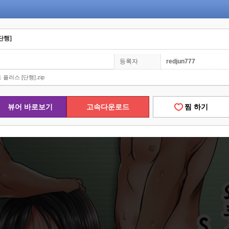
단행]
등록자
redjun777
 플러스 [단행].zip
뷰어 바로보기
고속다운로드
찜 하기