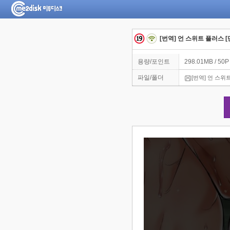
[번역] 언 스위트 플러스 [
용량/포인트
298.01MB / 50P
파일/폴더
[번역] 언 스위트