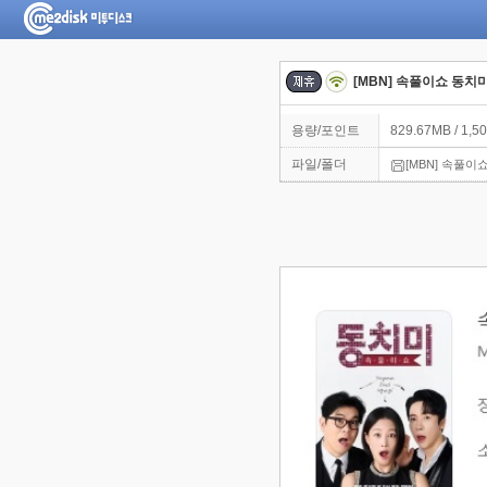
[MBN] 속풀이쇼 동치미.
용량/포인트
829.67MB / 1,5
파일/폴더
[MBN] 속풀이쇼