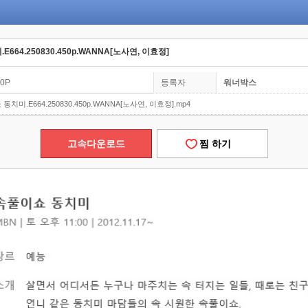
E664.250830.450p.WANNA[노사연, 이효정]
00P
등록자
워너박스
 동치미.E664.250830.450p.WANNA[노사연, 이효정].mp4
고속다운로드
찜 하기