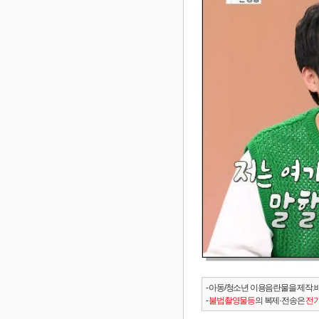
- 아동/청소년 이용음란물을 제작.
-
불법촬영물등
의 복제·전송은
전기