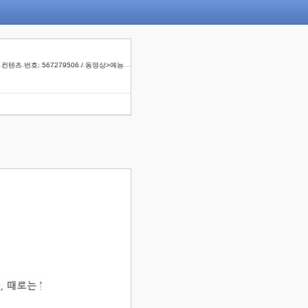
컨텐츠 번호: 567279506 / 동영상>예능