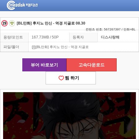
[BL만화] 후지노 만신 - 역경 지골로 08.30
컨텐츠 번호: 567267397 / 만화>BL
용량/포인트
167.73MB / 50P
등록자
디스사랑해
파일/폴더
[BL만화] 후지노 만신 - 역경 지골로
뷰어 바로보기
고속다운로드
찜 하기