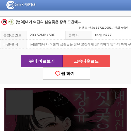
[번역]내가 여친의 심술궂은 장유 모친에게 성1벽파괴 당하기 까지 무수정
컨텐츠 번호: 567210951 / 만화>성인
용량/포인트
203.52MB / 50P
등록자
redjun777
파일/폴더
[번역]내가 여친의 심술궂은 장유 모친에게 성1벽파괴 당하기 까지 무수
뷰어 바로보기
고속다운로드
찜 하기