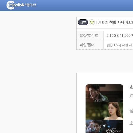
[JTBC] 착한 사나이.E1
용량/포인트
2.16GB / 1,500P
파일/폴더
[JTBC] 착한 사