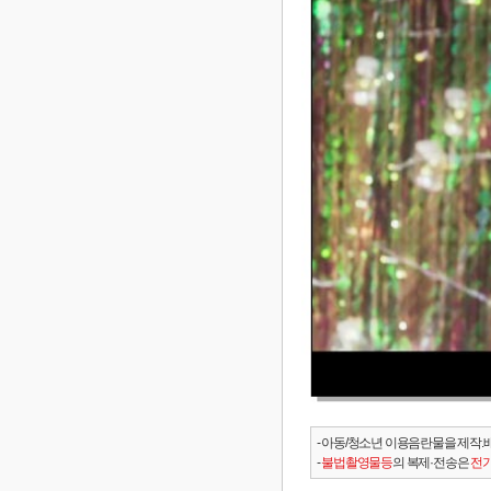
- 아동/청소년 이용음란물을 제작.
-
불법촬영물등
의 복제·전송은
전기