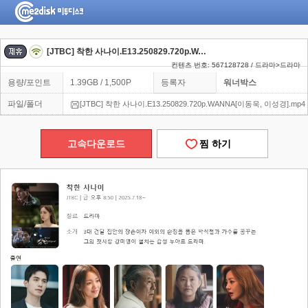
[JTBC] 착한 사나이.E13.250829.720p.WANNA[이동욱, 이성경]
컨텐츠 번호: 567128728 / 드라마>드라마
용량/포인트
1.39GB / 1,500P
등록자
워너박스
파일/폴더
[JTBC] 착한 사나이.E13.250829.720p.WANNA[이동욱, 이성경].mp4
고속다운로드
찜 하기