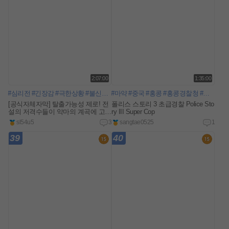
2:07:00
1:35:00
#심리전
#긴장감
#극한상황
#불신과신뢰
#마약
#중국
#홍콩
#홍콩경찰청
#슈퍼캅
[공식자체자막] 탈출가능성 제로! 전
폴리스 스토리 3 초급경찰 Police Sto
설의 저격수들이 악마의 계곡에 고립
ry III Super Cop
되었다.
sl54u5
3
sangtae0525
1
39
40