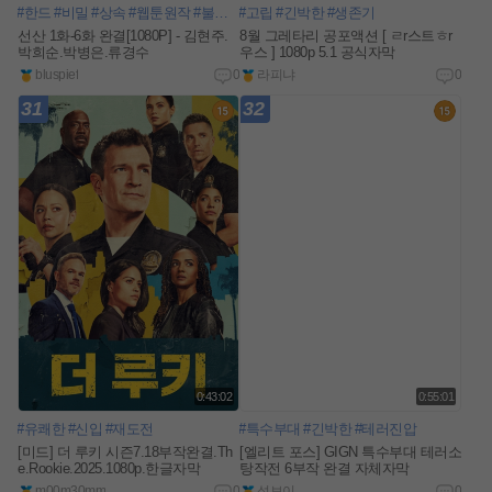
#한드
#비밀
#상속
#웹툰원작
#불길한
#고립
#선산
#긴박한
#생존기
선산 1화-6화 완결[1080P] - 김현주.
8월 그레타리 공포액션 [ ㄹr스트ㅎr
박희순.박병은.류경수
우스 ] 1080p 5.1 공식자막
bluspief
0
라피냐
0
31
32
0:43:02
0:55:01
#유쾌한
#신입
#재도전
#특수부대
#긴박한
#테러진압
[미드] 더 루키 시즌7.18부작완결.Th
[엘리트 포스] GIGN 특수부대 테러소
e.Rookie.2025.1080p.한글자막
탕작전 6부작 완결 자체자막
m00m30mm
0
섬보이
0