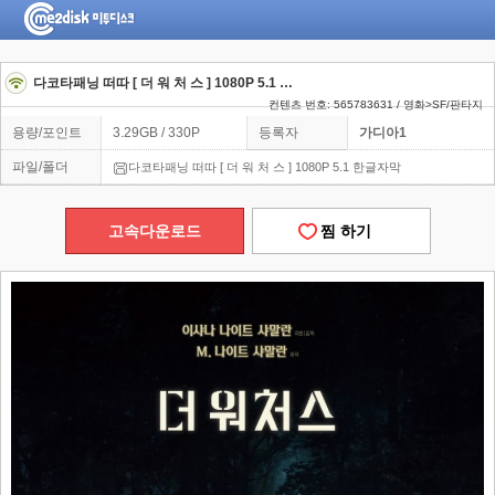
다코타패닝 떠따 [ 더 워 처 스 ] 1080P 5.1 한글자막
컨텐츠 번호: 565783631 / 영화>SF/판타지
용량/포인트
3.29GB / 330P
등록자
가디아1
파일/폴더
다코타패닝 떠따 [ 더 워 처 스 ] 1080P 5.1 한글자막
고속다운로드
찜 하기