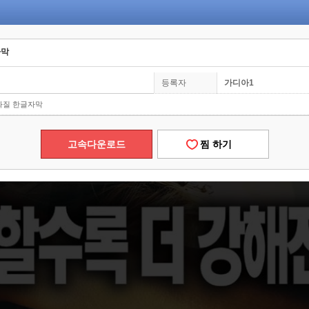
자막
등록자
가디아1
초고화질 한글자막
고속다운로드
찜 하기