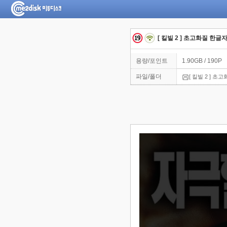
[ 킬빌 2 ] 초고화질 한글
용량/포인트
1.90GB / 190P
파일/폴더
[ 킬빌 2 ] 