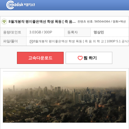
8월개봉작 평이좋은액션 학생 폭동 [ 죽 음 의 학 교 ] [The Siege at Thorn High] 1080P 5.1 공식자막
컨텐츠 번호: 565044364 / 영화>액션
용량/포인트
3.03GB / 300P
등록자
멍상민
파일/폴더
8월개봉작 평이좋은액션 학생 폭동 [ 죽 음 의 학 교 ] 1080P 5.1 공
고속다운로드
찜 하기