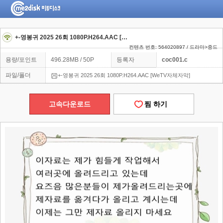
+-영봉귀 2025 26회 1080P.H264.AAC [WeTV자체자막]
컨텐츠 번호: 564020897 / 드라마>중드
용량/포인트
496.28MB / 50P
등록자
coc001.c
파일/폴더
+-영봉귀 2025 26회 1080P.H264.AAC [WeTV자체자막]
고속다운로드
찜 하기