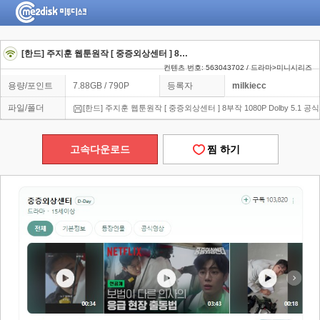
[한드] 주지훈 웹툰원작 [ 중증외상센터 ] 8부작 1080P Dolby 5.1 공식파일
컨텐츠 번호: 563043702 / 드라마>미니시리즈
용량/포인트
7.88GB / 790P
등록자
milkiecc
파일/폴더
[한드] 주지훈 웹툰원작 [ 중증외상센터 ] 8부작 1080P Dolby 5.1 공
고속다운로드
찜 하기