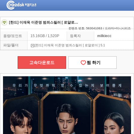
[한드] 이재욱 이준영 범죄스릴러 [ 로얄로더 ] 5.1
컨텐츠 번호: 563041063 / 드라마>미니시리즈
용량/포인트
15.16GB / 1,520P
등록자
milkiecc
파일/폴더
[한드] 이재욱 이준영 범죄스릴러 [ 로얄로더 ] 5.1
고속다운로드
찜 하기