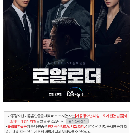
- 아동/청소년 이용음란물을 제작.배포.소지한 자는
[아동.청소년의 성보호에 관한 법률] 제
11조에 따라 형사처벌
을 받을 수 있습니다.
권리침해 센터
-
불법촬영물등
의 복제·전송은
전기통신사업법 제22조의5
에 따라 삭제/접속차단 등의 조
치가 취해질 수 있으며, 관련 법률에 따라 처벌받을 수 있습니다.