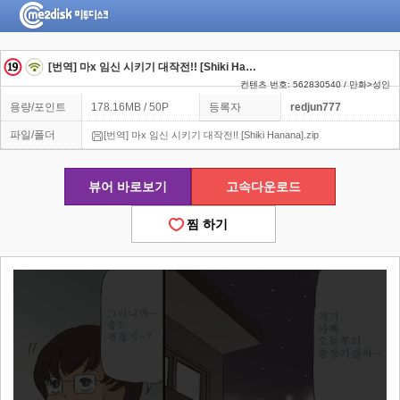
[번역] 마x 임신 시키기 대작전!! [Shiki Hanana]
컨텐츠 번호: 562830540 / 만화>성인
용량/포인트
178.16MB / 50P
등록자
redjun777
파일/폴더
[번역] 마x 임신 시키기 대작전!! [Shiki Hanana].zip
뷰어 바로보기
고속다운로드
찜 하기