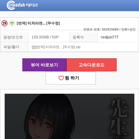
[번역] 티처라면... [무수정]
컨텐츠 번호: 562825888 / 만화>성인
용량/포인트
109.95MB / 50P
등록자
redjun777
파일/폴더
[번역] 티처라면... [무수정].zip
뷰어 바로보기
고속다운로드
찜 하기