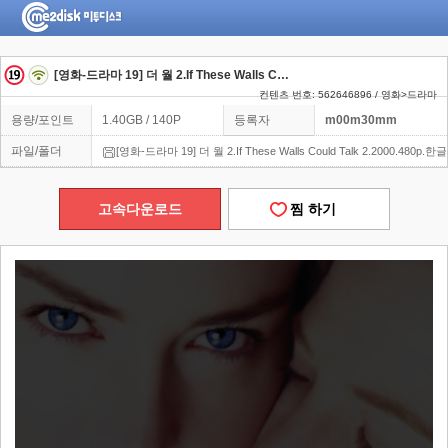
[영화-드라마 19] 더 월 2.If These Walls Could Talk 2.2000.480p.한글자막
컨텐츠 번호: 562646896 / 영화>드라마
용량/포인트
1.40GB / 140P
등록자
m00m30mm
파일/폴더
[영화-드라마 19] 더 월 2.If These Walls Could Talk 2.2000.480p.
고속다운로드
찜 하기