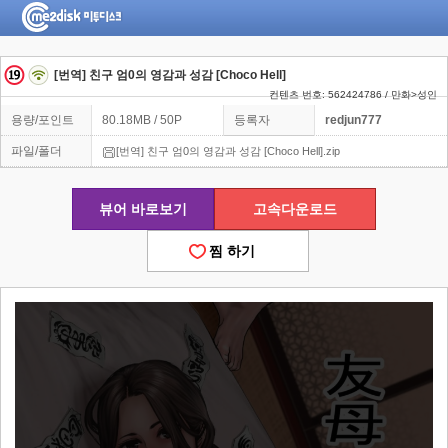
[번역] 친구 엄0의 영감과 성감 [Choco Hell]
컨텐츠 번호: 562424786 / 만화>성인
용량/포인트
80.18MB / 50P
등록자
redjun777
파일/폴더
[번역] 친구 엄0의 영감과 성감 [Choco Hell].zip
뷰어 바로보기
고속다운로드
찜 하기