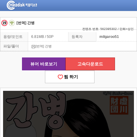
[번역] 간병
컨텐츠 번호: 562395302 / 만화>성인
용량/포인트
6.81MB / 50P
등록자
milgaroo51
파일/폴더
[번역] 간병
뷰어 바로보기
고속다운로드
찜 하기