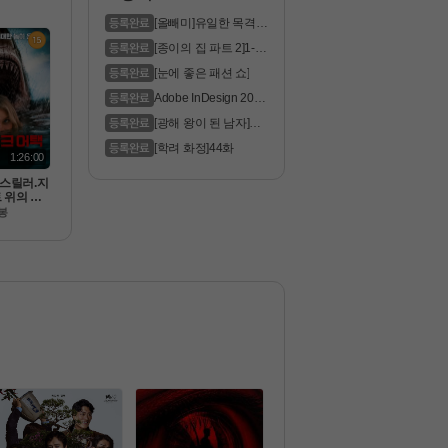
 공식자막
FHD5.1
[올빼미]유일한 목격자
는 맹인 ..
[종이의 집 파트 2]1-6
화 통합.1..
[눈에 좋은 패션 쇼]
Adobe InDesign 2023
Pre
[광해 왕이 된 남자]모
두가 꿈꿔..
[학려 화정]44화
1:26:00
.스릴러.지
 위의 상
마[chu
봉
chum.108
자막