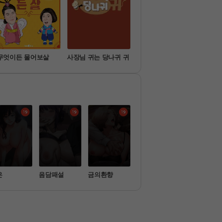
무엇이든 물어보살
사장님 귀는 당나귀 귀
슈퍼맨이 돌아왔다
미운
은
음담패설
금의환향
무선 연결 오나
시아버지가 
홀
 따먹음