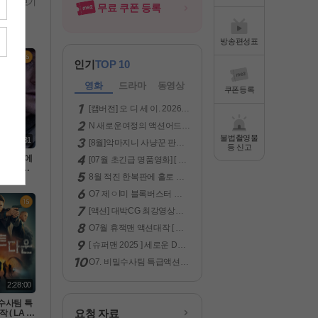
전체보기
무료 쿠폰 등록
방송편성표
인기
TOP 10
영화
드라마
동영상
쿠폰등록
[캠버전] 오 디 세 이. 2026
(급한 분만 보세요.)
N 새로운여정의 액션어드벤
처 ( 차원침략 ) 공식자막 초
불법촬영물
1:43:31
[8월]악마지니 사냥꾼 판타
고화질 FHD 5.1
등 신고
지액션[ 미카엘 두 차원의 헌
 한복판에
[07월 초긴급 명품영화] [ 명
터 ]완벽자막
겨진 미군
품영화 악마2 ] [ 악녀는 명품
8월 적진 한복판에 홀로 남
 럭키스트라
을 입는다 ]1080공식자막
겨진 미군 병사 [ 럭키스트라
80p 5.1 완
O7 제ㅇI미 블록버스터 액
Ol크 ] 1080p 5.1 완벽자막
션대작 [ 원팀으로뭉쳤다 ]
[액션] 대박CG 최강영상미
공식자막 초고화질 FHD 5.1
보장 -킹스글레이브 : 파이
O7월 휴잭맨 액션대작 [ 로
널 판타지 XV- 화질자막완
빈 후드의 죽음 ] 1080p 5.1
벽
[ 슈퍼맨 2025 ] 세로운 DC
완벽자막
유니버스
O7. 비밀수사팀 특급액션대
작 ( LA 국토안보 ) 공식자막
초고화질 FHD5.1
2:28:00
밀수사팀 특
요청 자료
 ( LA 국