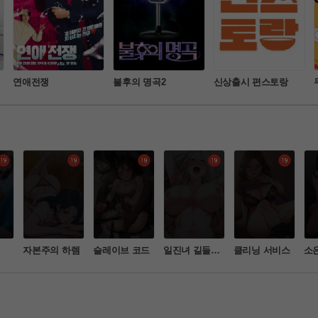
연애전쟁
불후의 명곡2
신상출시 편스토랑
정
자본주의 하렘
슬레이브 코드
일진녀 길들이
클리닝 서비스
소
기