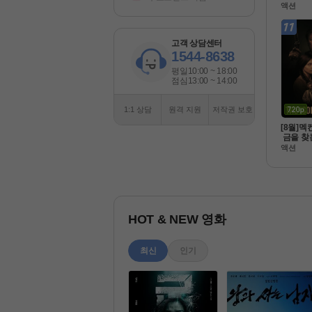
팀으로뭉
액션
식자막 
HD 5.1
고객 상담센터
1544-8638
평일
10:00 ~ 18:00
점심
13:00 ~ 14:00
1:1 상담
원격 지원
저작권 보호
[8월]멕
 금을 찾
 [아일레
액션
완벽한
HOT & NEW 영화
최신
인기