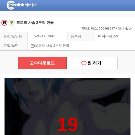
포로의 사슬 2부작 한글
컨텐츠 번호: 560463247 / 애니>일반
용량/포인트
1.52GB / 150P
등록자
마다라데스5
파일/폴더
포로의 사슬 2부작 한글
고속다운로드
찜 하기
19