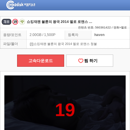
쇼킹재팬 불륜의 왕국 2014 멜로 로맨스 청불
컨텐츠 번호: 560361422 / 영화>멜로
용량/포인트
2.00GB / 1,500P
등록자
haven
파일/폴더
쇼킹재팬 불륜의 왕국 2014 멜로 로맨스 청불
고속다운로드
찜 하기
19