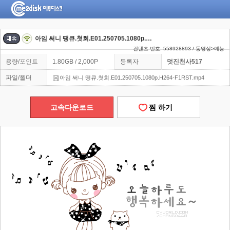
아임 써니 땡큐.첫회.E01.250705.1080p.H264-F1RST
컨텐츠 번호: 558928893 / 동영상>예능
용량/포인트
1.80GB / 2,000P
등록자
멋진천사517
파일/폴더
아임 써니 땡큐.첫회.E01.250705.1080p.H264-F1RST.mp4
고속다운로드
찜 하기