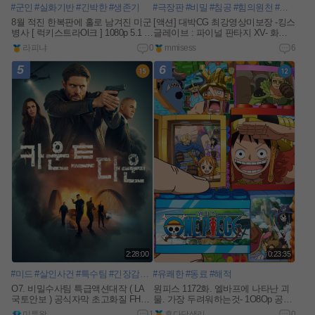
#군인
#실화기반
#긴박한
#생존기
#극장판
#비밀
#침공
#힘의원천
#공주
#왕
8월 적진 한복판에 홀로 남겨진 미군
[액션] 대박CG 최강영상미보장 -킹스
병사 [ 럭키스트라Ol크 ] 1080p 5.1 완
글레이브 : 파이널 판타지 XV- 화질
벽자막
자막완벽
라피냐
0
mmisess
6
5
6
2:28:00
0:23:35
#미드
#살인사건
#특수팀
#긴장감넘치는
#유쾌한
#액션스릴러
#동료
#해적
O7. 비밀수사팀 특급액션대작 ( LA
원피스 1172화. 엘바프에 나타난 괴
국토안보 ) 공식자막 초고화질 FHD5.
물. 가장 두려워하는것- 1O8Op 공식
1
자막
n
미투왕
1
후다닥샐리
0