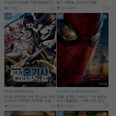
미션 마ㅈI막전쟁. FHD BluRay 5.1
화 ) - 1O8Op. 공식자막 10bit
n
미투왕
0
후다닥샐리
0
e
w
19
20
0:23:40
2:24:00
#추방
#통쾌한
#전생
#슈퍼히어로
#위태로운
#변이
[인생] 추방당한 전생 중기사는 게임
O8월 상O중 [ 스파이ㄷㅓ맨 브랜뉴
지식으로 무쌍한다 01-05화 -모험 판
데이 ] 톰홀랜드 - CAM 버전. 공식자
타지 액션-
막
멋진인생322
0
후다닥샐리
0
21
22