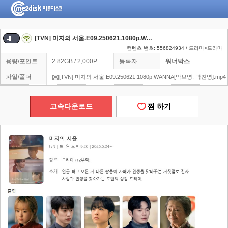
[TVN] 미지의 서울.E09.250621.1080p.WANNA[박보영, 박진영]
컨텐츠 번호: 556824934 / 드라마>드라마
용량/포인트
2.82GB / 2,000P
등록자
워너박스
파일/폴더
[TVN] 미지의 서울.E09.250621.1080p.WANNA[박보영, 박진영].mp4
고속다운로드
찜 하기