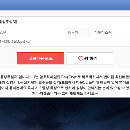
글음성무설치)
980P
등록자
미투디스커
5 v685.421(Musul Kor)
고속다운로드
찜 하기
음성무설치
)
입니다
~~ 1
번 암호화파일만
EasyCrypt
로 복호화하셔서 반디집 최신버전
게임 실행시
1.
무설치게임 필수유틸 설치
(
포털에서 다운
), 2.
폴더에 한글이 없이 영어로
 되어서 올리는데요 혹시 시스템상 특성으로 인하여 실행이 안되시는 분이 있으실 수
기 바라겠습니다
~~
그럼 재밌게들 하세요
~~