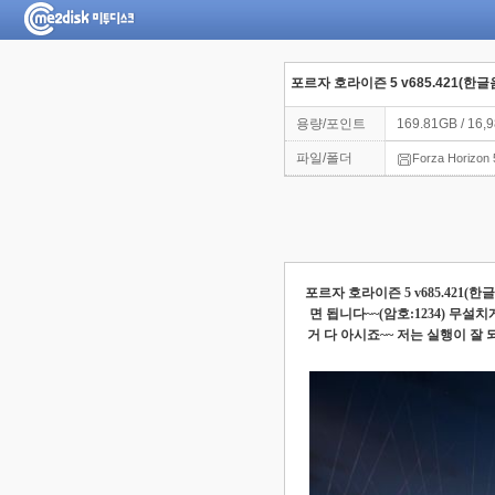
포르자 호라이즌 5 v685.421(한
용량/포인트
169.81GB / 16,
파일/폴더
Forza Horizon 
포르자 호라이즌
5 v685.421(
한글
면 됩니다
~~(
암호
:1234)
무설치
거 다 아시죠
~~
저는 실행이 잘