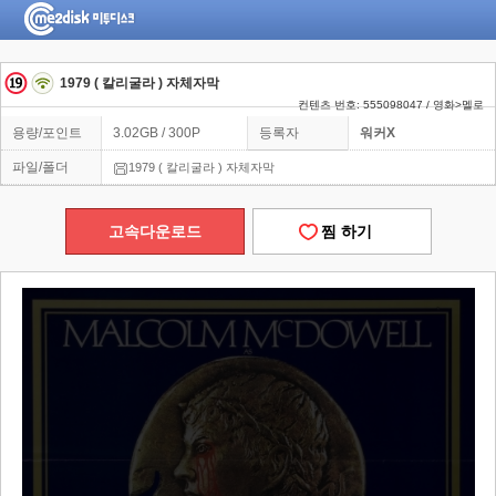
1979 ( 칼리굴라 ) 자체자막
컨텐츠 번호: 555098047 / 영화>멜로
용량/포인트
3.02GB / 300P
등록자
워커X
파일/폴더
1979 ( 칼리굴라 ) 자체자막
고속다운로드
찜 하기