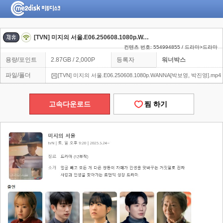
[TVN] 미지의 서울.E06.250608.1080p.WANNA[박보영, 박진영]
컨텐츠 번호: 554994855 / 드라마>드라마
용량/포인트
2.87GB / 2,000P
등록자
워너박스
파일/폴더
[TVN] 미지의 서울.E06.250608.1080p.WANNA[박보영, 박진영].mp4
고속다운로드
찜 하기