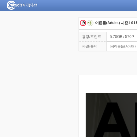
어른들(Adults) 시즌1 0
용량/포인트
5.70GB / 570P
파일/폴더
어른들(Adults