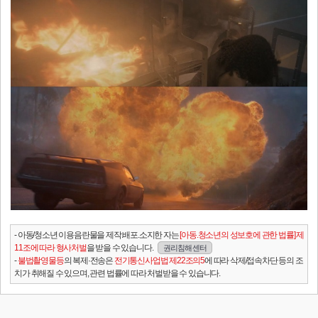
- 아동/청소년 이용음란물을 제작.배포.소지한 자는
[아동.청소년의 성보호에 관한 법률] 제
11조에 따라 형사처벌
을 받을 수 있습니다.
권리침해 센터
-
불법촬영물등
의 복제·전송은
전기통신사업법 제22조의5
에 따라 삭제/접속차단 등의 조
치가 취해질 수 있으며, 관련 법률에 따라 처벌받을 수 있습니다.