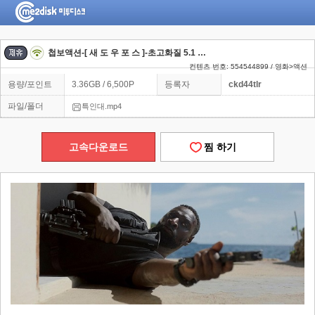
첩보액션-[ 새 도 우 포 스 ]-초고화질 5.1 정상자막
컨텐츠 번호: 554544899 / 영화>액션
용량/포인트
3.36GB / 6,500P
등록자
ckd44tlr
파일/폴더
특인대.mp4
고속다운로드
찜 하기