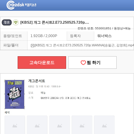
[KBS2] 개그 콘서트2.E73.250525.720p.WANNA[송필근, 김영희]
컨텐츠 번호: 553001851 / 동영상>예능
용량/포인트
1.92GB / 2,000P
등록자
워너박스
파일/폴더
[KBS2] 개그 콘서트2.E73.250525.720p.WANNA[송필근, 김영희].mp
고속다운로드
찜 하기