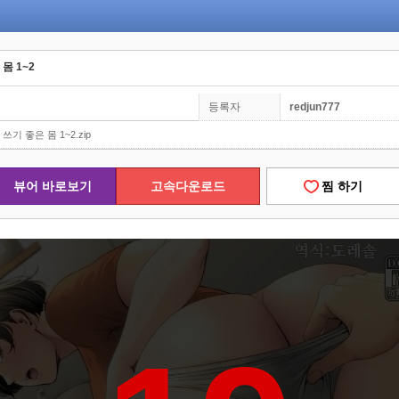
몸 1~2
등록자
redjun777
쓰기 좋은 몸 1~2.zip
뷰어 바로보기
고속다운로드
찜 하기