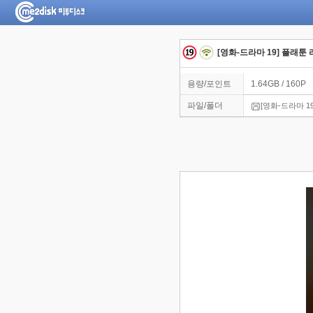
[영화-드라마 19] 플래툰 리더
용량/포인트
1.64GB / 160P
파일/폴더
[영화-드라마 19]