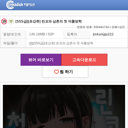
[SSS급][초강츄] 린코와 삼촌의 첫 여름방학
컨텐츠 번호: 550491720 / 만화>성인
용량/포인트
146.18MB / 50P
등록자
jmkangja222
파일/폴더
[SSS급][초강츄] 린코와 삼촌의 첫 여름방학
뷰어 바로보기
고속다운로드
찜 하기