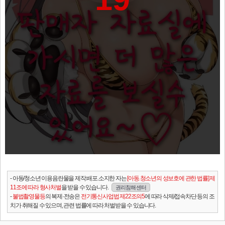
- 아동/청소년 이용음란물을 제작.배포.소지한 자는
[아동.청소년의 성보호에 관한 법률] 제
11조에 따라 형사처벌
을 받을 수 있습니다.
권리침해 센터
-
불법촬영물등
의 복제·전송은
전기통신사업법 제22조의5
에 따라 삭제/접속차단 등의 조
치가 취해질 수 있으며, 관련 법률에 따라 처벌받을 수 있습니다.