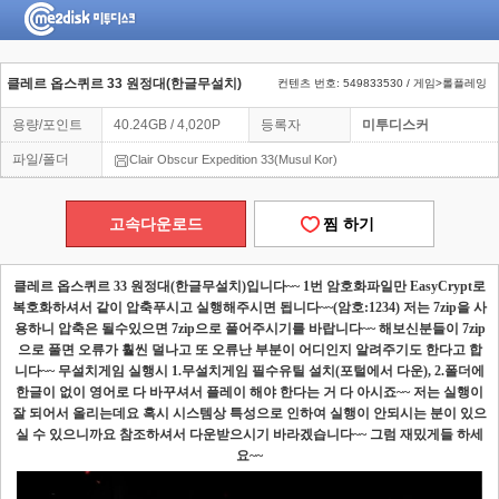
클레르 옵스퀴르 33 원정대(한글무설치)
컨텐츠 번호: 549833530 / 게임>롤플레잉
용량/포인트
40.24GB / 4,020P
등록자
미투디스커
파일/폴더
Clair Obscur Expedition 33(Musul Kor)
고속다운로드
찜 하기
클레르 옵스퀴르
33
원정대
(
한글무설치
)
입니다
~~ 1
번 암호화파일만
EasyCrypt
로
복호화하셔서 같이 압축푸시고 실행해주시면 됩니다
~~(
암호
:1234)
저는
7zip
을 사
용하니 압축은 될수있으면
7zip
으로 풀어주시기를 바랍니다
~~
해보신분들이
7zip
으로 풀면 오류가 훨씬 덜나고 또 오류난 부분이 어디인지 알려주기도 한다고 합
니다
~~
무설치게임 실행시
1.
무설치게임 필수유틸 설치
(
포털에서 다운
), 2.
폴더에
한글이 없이 영어로 다 바꾸셔서 플레이 해야 한다는 거 다 아시죠
~~
저는 실행이
잘 되어서 올리는데요 혹시 시스템상 특성으로 인하여 실행이 안되시는 분이 있으
실 수 있으니까요 참조하셔서 다운받으시기 바라겠습니다
~~
그럼 재밌게들 하세
요
~~