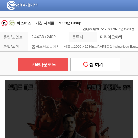
바스터즈ㅡ거친 녀석들ㅡ2009년1080pㅡRARBG릴Inglourious Basterds
컨텐츠 번호: 549691702 / 영화>액션
용량/포인트
2.44GB / 240P
등록자
마리아오야와
파일/폴더
바스터즈ㅡ거친 녀석들ㅡ2009년1080pㅡRARBG릴Inglourious Baste
고속다운로드
찜 하기