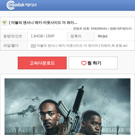
[ 마블의 앤서니 매키-아웃사이드 더 와이어 ] 미래의 AI 로봇
컨텐츠 번호: 549299441 / 영화>SF/판타지
용량/포인트
1.84GB / 180P
등록자
tkrjaz
파일/폴더
[ 마블의 앤서니 매키-아웃사이드 더 와이어 ] 미래의 AI 로봇.avi
고속다운로드
찜 하기