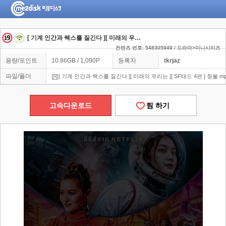
[ 기계 인간과 쌕스를 질긴다 ][ 미래의 우리는 ][ SF태드 4편 ] 청불
컨텐츠 번호: 548305949 / 드라마>미니시리즈
용량/포인트
10.86GB / 1,090P
등록자
tkrjaz
파일/폴더
[ 기계 인간과 쌕스를 질긴다 ][ 미래의 우리는 ][ SF태드 4편 ] 청불.m
고속다운로드
찜 하기