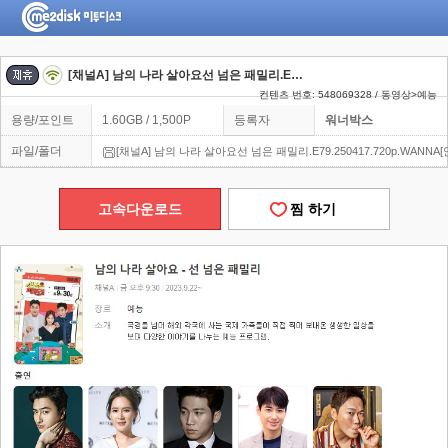
[채널A] 남의 나라 살아요선 넘은 패밀리.E79.250417.720p.WANNA[안정환, 이혜원]
컨텐츠 번호: 548069328 / 동영상>예능
용량/포인트
1.60GB / 1,500P
등록자
워너박스
파일/폴더
[채널A] 남의 나라 살아요선 넘은 패밀리.E79.250417.720p.WANNA
고속다운로드
찜 하기