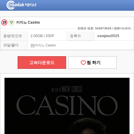
카지노 Casino
컨텐츠 번호: 544873918 / 영화>드라마
용량/포인트
2.00GB / 200P
등록자
sangtae0525
파일/폴더
카지노 Casino
고속다운로드
찜 하기