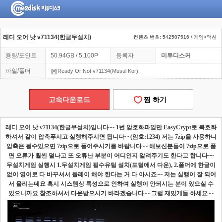
레디 오어 낫 v71134(한글무설치)
컨텐츠 번호: 542507516 / 게임>액션
용량/포인트
50.94GB / 5,100P
등록자
미투디스커
파일/폴더
Ready Or Not v71134(Musul Kor)
고속다운로드
찜 하기
레디 오어 낫
v71134(
한글무설치
)
입니다
~~ 1
번 암호화파일만
EasyCrypt
로 복호화
하셔서 같이 압축푸시고 실행해주시면 됩니다
~~(
암호
:1234)
저는
7zip
을 사용하니
압축은 될수있으면
7zip
으로 풀어주시기를 바랍니다
~~
해보신분들이
7zip
으로 풀
면 오류가 훨씬 덜나고 또 오류난 부분이 어디인지 알려주기도 한다고 합니다
~~
무설치게임 실행시
1.
무설치게임 필수유틸 설치
(
포털에서 다운
), 2.
폴더에 한글이
없이 영어로 다 바꾸셔서 플레이 해야 한다는 거 다 아시죠
~~
저는 실행이 잘 되어
서 올리는데요 혹시 시스템상 특성으로 인하여 실행이 안되시는 분이 있으실 수
있으니까요 참조하셔서 다운받으시기 바라겠습니다
~~
그럼 재밌게들 하세요
~~