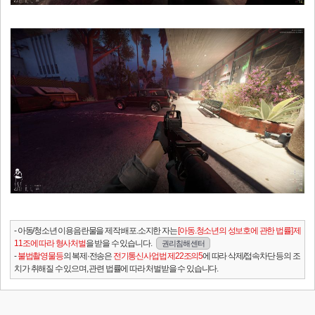
- 아동/청소년 이용음란물을 제작.배포.소지한 자는
[아동.청소년의 성보호에 관한 법률] 제
11조에 따라 형사처벌
을 받을 수 있습니다.
권리침해 센터
-
불법촬영물등
의 복제·전송은
전기통신사업법 제22조의5
에 따라 삭제/접속차단 등의 조
치가 취해질 수 있으며, 관련 법률에 따라 처벌받을 수 있습니다.