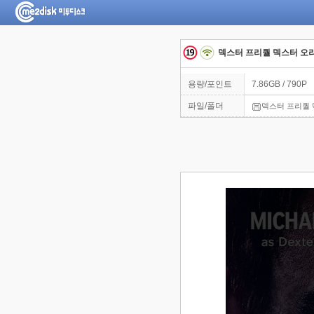
덱스터 프리퀄 덱스터 오리지널신
용량/포인트
7.86GB / 790P
파일/폴더
덱스터 프리퀄 덱스