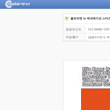
울트라맨 뉴 제네레이션 스타즈 2
용량/포인트
515.98MB / 50P
파일/폴더
울트라맨 뉴 제네