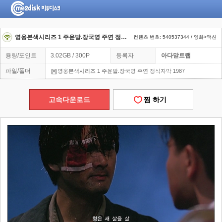
영웅본색시리즈 1 주윤발.장국영 주연 정식자막 1987
컨텐츠 번호: 540537344 / 영화>액션
용량/포인트
3.02GB / 300P
등록자
아다맏트랩
파일/폴더
영웅본색시리즈 1 주윤발.장국영 주연 정식자막 1987
고속다운로드
찜 하기