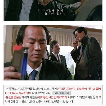
- 아동/청소년 이용음란물을 제작.배포.소지한 자는
[아동.청소년의 성보호에 관한 법률] 제
11조에 따라 형사처벌
을 받을 수 있습니다.
권리침해 센터
-
불법촬영물등
의 복제·전송은
전기통신사업법 제22조의5
에 따라 삭제/접속차단 등의 조
치가 취해질 수 있으며, 관련 법률에 따라 처벌받을 수 있습니다.