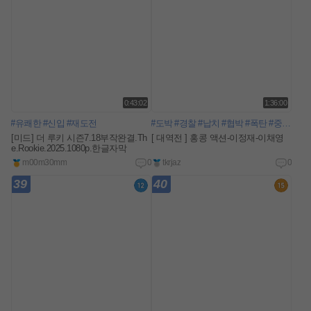
0:43:02
1:36:00
#유쾌한
#신입
#재도전
#도박
#경찰
#납치
#협박
#폭탄
#중국
#두
[미드] 더 루키 시즌7.18부작완결.Th
[ 대역전 ] 홍콩 액션-이정재-이채영
e.Rookie.2025.1080p.한글자막
m00m30mm
0
tkrjaz
0
39
40