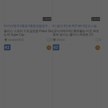
1:35:00
2:00:00
#마약
#중국
#홍콩
#홍콩경찰청
#슈퍼캅
#스릴러
#합작수사
#진화
#SF
#AI
#공포스릴러
#섬뜩
폴리스 스토리 3 초급경찰 Police Sto
[공식자체자막] 통제불능 미친 AI로
ry III Super Cop
봇에 맞서는 똘아이 AI로봇 2.0
sangtae0525
0
sl54u5
2
41
42