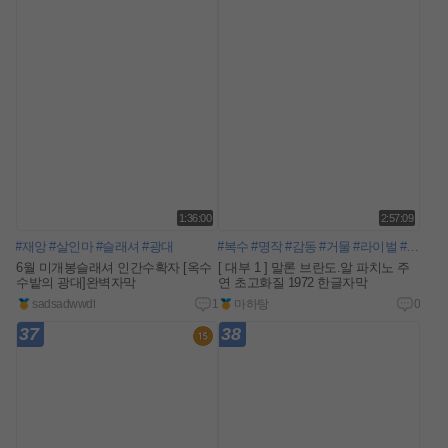
1:36:00
2:57:09
#재앙
#살인마
#슬래셔
#광대
#복수
#명작
#감동
#거물
#라이벌
#마피아
6월 미개봉슬래셔 인간수확자 [옥수
[ 대부 1 ] 말론 브란도.알 파치노 주
수밭의 광대]완벽자막
연 초고화질 1972 한글자막
sadsadwwdf
1
마하탕
0
37
38