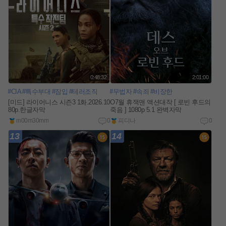
0:48:32
2:01:00
#CIA
#특수부대
#잠입
#테러조직
#무법자
#속죄
#비장한
[미드] 라이어니스 시즌3 1화.2026.10
O7월 휴잭맨 액션대작 [ 로빈 후드의
80p.한글자막
죽음 ] 1080p 5.1 완벽자막
m00m30mm
0
피디나
0
13
14