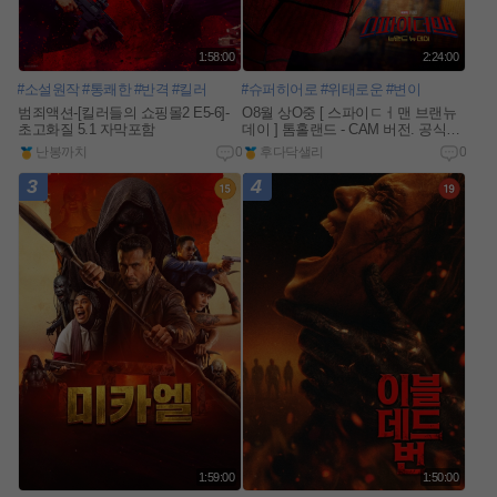
1:58:00
2:24:00
#소설원작
#통쾌한
#반격
#킬러
#슈퍼히어로
#위태로운
#변이
범죄액션-[킬러들의 쇼핑몰2 E5-6]-
O8월 상O중 [ 스파이ㄷㅓ맨 브랜뉴
초고화질 5.1 자막포함
데이 ] 톰홀랜드 - CAM 버전. 공식자
막
난봉까치
0
후다닥샐리
0
3
4
1:59:00
1:50:00