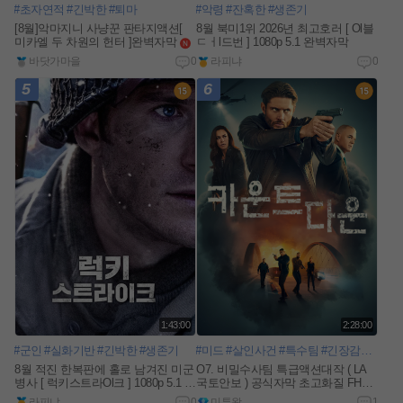
#초자연적
#긴박한
#퇴마
#악령
#잔혹한
#생존기
[8월]악마지니 사냥꾼 판타지액션[
8월 북미1위 2026년 최고호러 [ Ol블
미카엘 두 차원의 헌터 ]완벽자막
ㄷㅓl드번 ] 1080p 5.1 완벽자막
n
e
바닷가마을
0
라피냐
0
w
5
6
1:43:00
2:28:00
#군인
#실화기반
#긴박한
#생존기
#미드
#살인사건
#특수팀
#긴장감넘치는
8월 적진 한복판에 홀로 남겨진 미군
O7. 비밀수사팀 특급액션대작 ( LA
병사 [ 럭키스트라Ol크 ] 1080p 5.1 완
국토안보 ) 공식자막 초고화질 FHD5.
벽자막
1
n
라피냐
0
미투왕
1