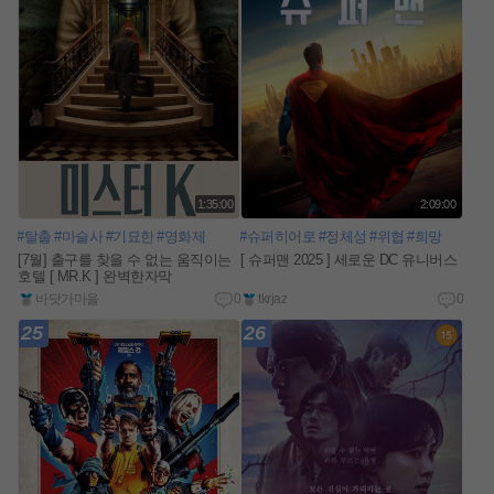
1:35:00
2:09:00
#탈출
#마술사
#기묘한
#영화제
#슈퍼히어로
#정체성
#위협
#희망
[7월] 출구를 찾을 수 없는 움직이는
[ 슈퍼맨 2025 ] 세로운 DC 유니버스
호텔 [ MR.K ] 완벽한자막
바닷가마을
0
tkrjaz
0
25
26