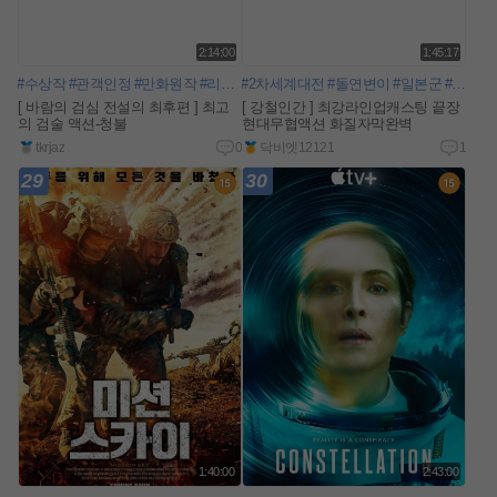
2:14:00
1:45:17
#수상작
#관객인정
#만화원작
#리얼액션
#2차세계대전
#사무라이
#돌연변이
#일본배경
#일본군
#검술
#발도재
#실패
#
[ 바람의 검심 전설의 최후편 ] 최고
[ 강철인간 ] 최강라인업캐스팅 끝장
의 검술 액션-청불
현대무협액션 화질자막완벽
tkrjaz
0
닥비엣12121
1
29
30
1:40:00
2:43:00