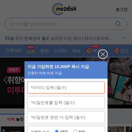
로그인
1
2
3
4
5
범죄액션-[킬러들의 쇼핑몰2 E5-6]-초고화질 5.1 자막포함
O8월 상O중 [ 스파이ㄷㅓ맨 브랜뉴데이 ] 톰홀랜드 - CAM
[8월]악마지니 사냥꾼 판타지액션[ 미카엘 두 차원의 헌터 ]
8월 북미1위 2026년 최고호러 [ Ol블ㄷㅓl드번 ] 1080p 5.1
8월 적진 한복판에 홀로 남겨진 미군 병사 [ 럭키스트라Ol크
6
7
8
9
10
버전. 공식자막
완벽자막
완벽자막
] 1080p 5.1 완벽자막
O7. 비밀수사팀 특급액션대작 ( LA 국토안보 ) 공식자막 초
[액션] 대박CG 최강영상미보장 -킹스글레이브 : 파이널 판
O7 제ㅇI미 블록버스터 액션대작 [ 원팀으로뭉쳤다 ] 공식자
원피스 1172화. 엘바프에 나타난 괴물. 가장 두려워하는것-
[8월]악마가 만든 종말의 세계 [ 이블 오리진 ]완벽자막
고화질 FHD5.1
타지 XV- 화질자막완벽
막 초고화질 FHD 5.1
1O8Op 공식자막
TOP100
영화
드라마
예능
HOT
AI채팅
성인
쇼츠
어제
놓친 방송
최신
인기영화