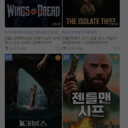
1:26:00
1:35:00
#긴박한
#하이재킹
#항공보안요원
#금괴
#무법자
#혹독한
[8월] 12500m상공 비행기납치 테러[
[8월]멕켄지 포이 금을 찾는 무법자
윙스 오브 드레드 ]완벽한자막
[아일레이트 시프]완벽한자막
바닷가마을
0
바닷가마을
0
15
16