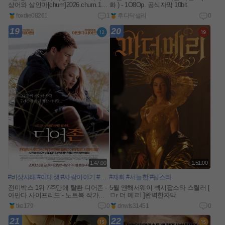
상어와 살인마[chum]2026.chum.108
화 ) - 1O8Op. 공식자막 10bit
0p.완벽자막
foxdie08261
1
후다닥샐리
0
19
20
1:47:00
1:51:00
#비상사태
#여대생
#사랑이야기
#편지
#재회
#휴가
#서늘한
#봉사활동
#팝스타
#고통
#기다림
#러브레
전미박스 1위 7주만에 탈환 디어존 -
5월 앤해서웨이 섹시팝스타 스릴러 [
아만다 사이프리드 - 노트북 작가의
ㅁr 더 메ㄹl ]완벽한자막
5주연속 베스트셀러 1위
tke179
0
dnwls31451
0
21
22