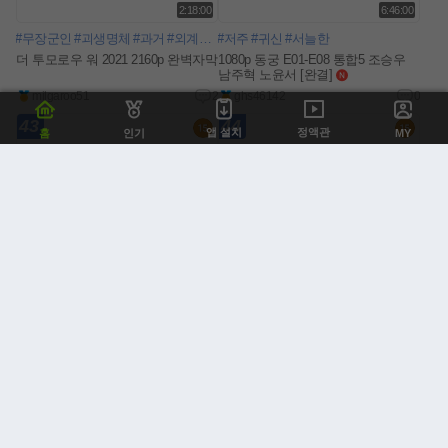
2:18:00
6:46:00
#무장군인
#괴생명체
#과거
#외계괴물
#저주
#시간이동
#귀신
#프라임비디오
#서늘한
#타임워홀
더 투모로우 워 2021 2160p 완벽자막
1080p 동궁 E01-E08 통합5 조승우
남주혁 노윤서 [완결]
n
e
milgaroo51
2
ghs46142
0
w
43
44
앱 설치
정액관
홈
인기
MY
2:03:00
1:31:00
#정글
#우연
#탈출
#일상
#할아버지
#평화
#몽환적인
#위험천만
#아포칼립스
#친구들
#고독한
#결심
#합류
#sf영화
#사
N 캐빈하투 모험액션 탈출대작 ( 현
6월 스티븐연X크리스틴스튜어트 종