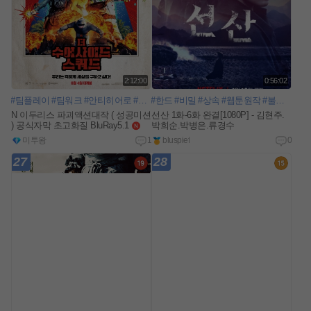
2:12:00
0:56:02
#팀플레이
#팀워크
#안티히어로
#최강우주빌런
#한드
#비밀
#자살특공대
#상속
#웹툰원작
#불길한
#선
N 이두리스 파괴액션대작 ( 성공미션
선산 1화-6화 완결[1080P] - 김현주.
) 공식자막 초고화질 BluRay5.1
박희순.박병은.류경수
n
e
미투왕
1
bluspief
0
w
27
28