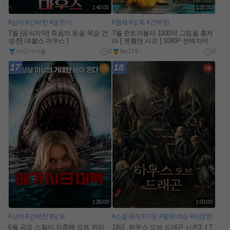
1:40:00
1:37:00
#상어
#긴박한
#생존기
#형제
#도둑
#긴박한
7월 [공식자막] 죽음의 동굴 목숨 건
7월 존트라볼타 1300억 그림을 훔쳐
생존[ 데블스 마우스 ]
라 [ 젠틀맨 시프 ] 1080P 완벽자막
바닷가마을
0
tke179
0
17
18
1:26:00
1:03:00
#상어
#긴박한
#요트
#소설원작
#가문
#왕위계승
#비장한
6월.공포.스릴러.지중해 요트 위의
19금. 하우스 오브 드래곤 시즌3. ( 7