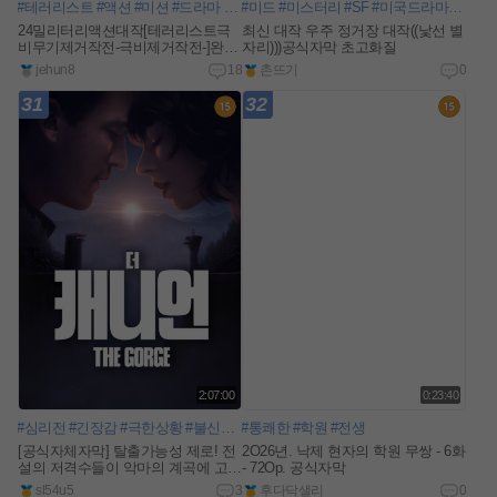
#테러리스트
#액션
#미션
#드라마
#함정
#미드
#국경
#미스터리
#분쟁
#러시아
#SF
#미국드라마
#공군조종사
#애플tv
24밀리터리액션대작[테러리스트극
최신 대작 우주 정거장 대작((낯선 별
비무기제거작전-극비제거작전-]완벽
자리)))공식자막 초고화질
자막
jehun8
18
촌뜨기
0
31
32
2:07:00
0:23:40
#심리전
#긴장감
#극한상황
#불신과신뢰
#통쾌한
#학원
#전생
[공식자체자막] 탈출가능성 제로! 전
2O26년. 낙제 현자의 학원 무쌍 - 6화
설의 저격수들이 악마의 계곡에 고립
- 72Op. 공식자막
되었다.
sl54u5
3
후다닥샐리
0