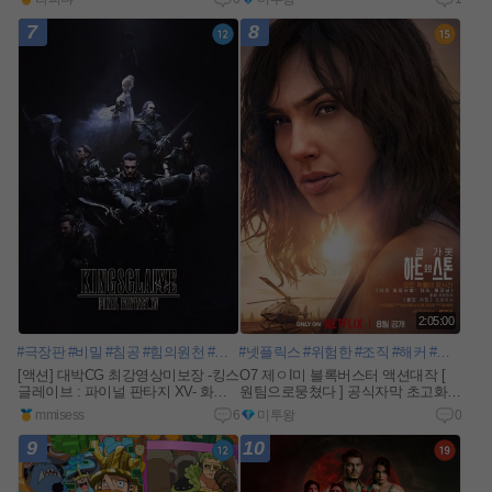
e
w
7
8
2:05:00
#극장판
#비밀
#침공
#힘의원천
#공주
#넷플릭스
#왕자
#친위대
#위험한
#굴욕
#조직
#저항
#해커
#사용
#무기
#수도
#베
[액션] 대박CG 최강영상미보장 -킹스
O7 제ㅇI미 블록버스터 액션대작 [
글레이브 : 파이널 판타지 XV- 화질
원팀으로뭉쳤다 ] 공식자막 초고화질
자막완벽
FHD 5.1
n
mmisess
6
미투왕
0
e
w
9
10