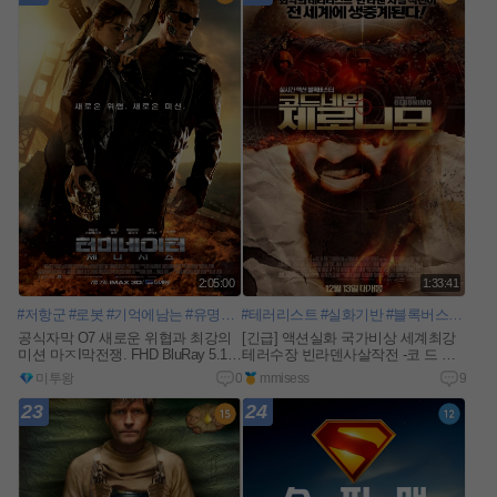
2:05:00
1:33:41
#저항군
#로봇
#기억에남는
#유명한액션
#테러리스트
#인공지능
#실화기반
#최첨단네트워크
#블록버스터
#실
공식자막 O7 새로운 위협과 최강의
[긴급] 액션실화 국가비상 세계최강
미션 마ㅈI막전쟁. FHD BluRay 5.1
테러수장 빈라덴사살작전 -코 드 너l
임- 화질자막완벽
n
미투왕
0
mmisess
9
e
w
23
24