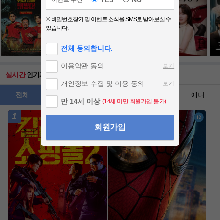
실시간
인기자료
전체
영화
드라마
예능
애니
1
2