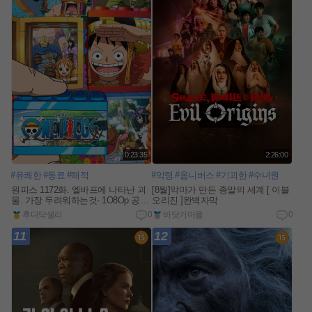
0:23:35
2:26:00
#유쾌한
#동료
#해적
#악령
#옴니버스
#기괴한
#수녀원
원피스 1172화. 엘바프에 나타난 괴
[8월]악마가 만든 종말의 세계 [ 이블
물. 가장 두려워하는것- 1O8Op 공식
오리진 ]완벽자막
자막
후다닥샐리
0
바닷가마을
0
11
12