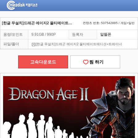
[한글 무설치]드래곤 에이지2 울티메이트에디션트레이너
컨텐츠 번호: 537542885 / 게임>일반
용량/포인트
9.91GB / 990P
등록자
알뜰폰
파일/폴더
[한글 무설치]드래곤 에이지2 울티메이트에디션+트레이너
고속다운로드
찜 하기